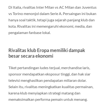
Di Italia, rivalitas Inter Milan vs AC Milan dan Juventus
vs Torino menonjol dalam Serie A. Persaingan ini bukan
hanya soal taktik, tetapi juga sejarah panjang klub dan
kota. Rivalitas ini memengaruhi ekonomi, media, dan
pengalaman fanbase lokal.
Rivalitas klub Eropa memiliki dampak
besar secara ekonomi
Tiket pertandingan ludes terjual, merchandise laris,
sponsor mendapatkan eksposur tinggi, dan hak siar
televisi menghasilkan pendapatan miliaran dolar.
Selain itu, rivalitas meningkatkan kualitas permainan,
karena klub menyiapkan strategi matang dan
memaksimalkan performa pemain untuk menang.