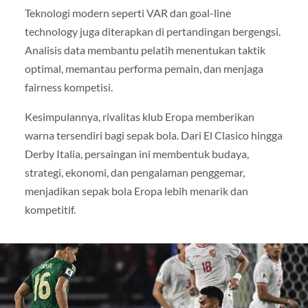
Teknologi modern seperti VAR dan goal-line
technology juga diterapkan di pertandingan bergengsi.
Analisis data membantu pelatih menentukan taktik
optimal, memantau performa pemain, dan menjaga
fairness kompetisi.
Kesimpulannya, rivalitas klub Eropa memberikan
warna tersendiri bagi sepak bola. Dari El Clasico hingga
Derby Italia, persaingan ini membentuk budaya,
strategi, ekonomi, dan pengalaman penggemar,
menjadikan sepak bola Eropa lebih menarik dan
kompetitif.