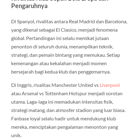
Pengaruhnya
Di Spanyol, rivalitas antara Real Madrid dan Barcelona,
yang dikenal sebagai El Clasico, menjadi fenomena
global. Pertandingan ini selalu memikat jutaan
penonton di seluruh dunia, menampilkan teknik,
strategi, dan pemain bintang yang memukau. Setiap
kemenangan atau kekalahan menjadi momen
bersejarah bagi kedua klub dan penggemarnya.
Di Inggris, rivalitas Manchester United vs
Liverpool
atau Arsenal vs Tottenham Hotspur menjadi sorotan
utama. Laga-laga ini memadukan intensitas fisik,
strategi matang, dan atmosfer stadion yang luar biasa.
Fanbase loyal selalu hadir untuk mendukung klub
mereka, menciptakan pengalaman menonton yang
unik.