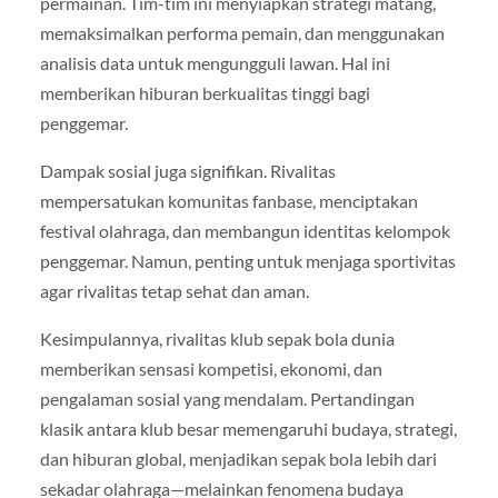
permainan. Tim-tim ini menyiapkan strategi matang,
memaksimalkan performa pemain, dan menggunakan
analisis data untuk mengungguli lawan. Hal ini
memberikan hiburan berkualitas tinggi bagi
penggemar.
Dampak sosial juga signifikan. Rivalitas
mempersatukan komunitas fanbase, menciptakan
festival olahraga, dan membangun identitas kelompok
penggemar. Namun, penting untuk menjaga sportivitas
agar rivalitas tetap sehat dan aman.
Kesimpulannya, rivalitas klub sepak bola dunia
memberikan sensasi kompetisi, ekonomi, dan
pengalaman sosial yang mendalam. Pertandingan
klasik antara klub besar memengaruhi budaya, strategi,
dan hiburan global, menjadikan sepak bola lebih dari
sekadar olahraga—melainkan fenomena budaya