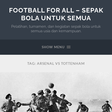
FOOTBALL FOR ALL – SEPAK
BOLA UNTUK SEMUA
Pelatihan, turnamen, dan kegiatan sepak bola untuk
semua usia dan kemampuan.
SHOW MENU
TAG:
ARSENAL VS TOTTENHAM