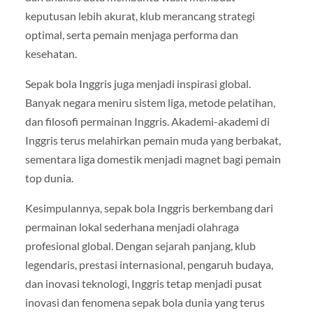
keputusan lebih akurat, klub merancang strategi
optimal, serta pemain menjaga performa dan
kesehatan.
Sepak bola Inggris juga menjadi inspirasi global.
Banyak negara meniru sistem liga, metode pelatihan,
dan filosofi permainan Inggris. Akademi-akademi di
Inggris terus melahirkan pemain muda yang berbakat,
sementara liga domestik menjadi magnet bagi pemain
top dunia.
Kesimpulannya, sepak bola Inggris berkembang dari
permainan lokal sederhana menjadi olahraga
profesional global. Dengan sejarah panjang, klub
legendaris, prestasi internasional, pengaruh budaya,
dan inovasi teknologi, Inggris tetap menjadi pusat
inovasi dan fenomena sepak bola dunia yang terus