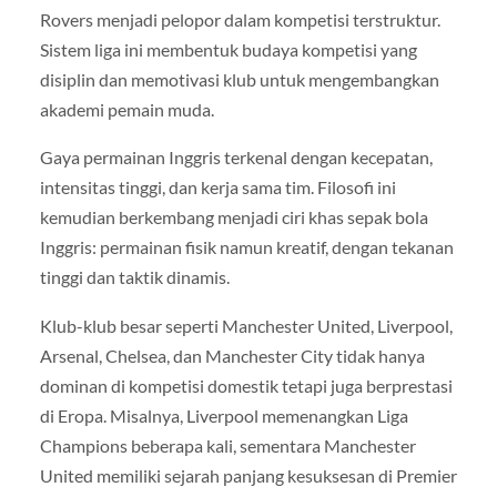
Rovers menjadi pelopor dalam kompetisi terstruktur.
Sistem liga ini membentuk budaya kompetisi yang
disiplin dan memotivasi klub untuk mengembangkan
akademi pemain muda.
Gaya permainan Inggris terkenal dengan kecepatan,
intensitas tinggi, dan kerja sama tim. Filosofi ini
kemudian berkembang menjadi ciri khas sepak bola
Inggris: permainan fisik namun kreatif, dengan tekanan
tinggi dan taktik dinamis.
Klub-klub besar seperti Manchester United, Liverpool,
Arsenal, Chelsea, dan Manchester City tidak hanya
dominan di kompetisi domestik tetapi juga berprestasi
di Eropa. Misalnya, Liverpool memenangkan Liga
Champions beberapa kali, sementara Manchester
United memiliki sejarah panjang kesuksesan di Premier