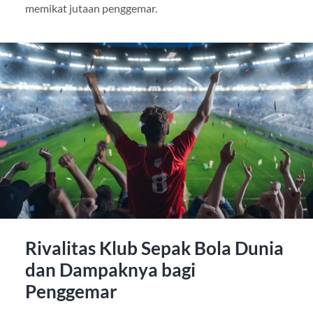
memikat jutaan penggemar.
Rivalitas Klub Sepak Bola Dunia
dan Dampaknya bagi
Penggemar