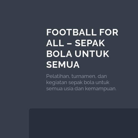
FOOTBALL FOR
ALL – SEPAK
BOLA UNTUK
SEMUA
Pelatihan, turnamen, dan
kegiatan sepak bola untuk
semua usia dan kemampuan.