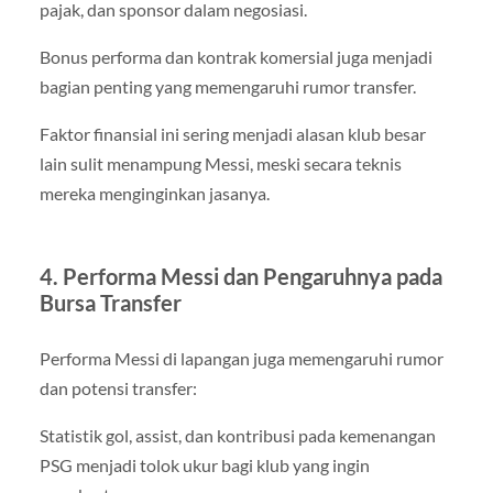
pajak, dan sponsor dalam negosiasi.
Bonus performa dan kontrak komersial juga menjadi
bagian penting yang memengaruhi rumor transfer.
Faktor finansial ini sering menjadi alasan klub besar
lain sulit menampung Messi, meski secara teknis
mereka menginginkan jasanya.
4. Performa Messi dan Pengaruhnya pada
Bursa Transfer
Performa Messi di lapangan juga memengaruhi rumor
dan potensi transfer:
Statistik gol, assist, dan kontribusi pada kemenangan
PSG menjadi tolok ukur bagi klub yang ingin