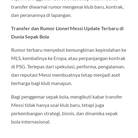
transfer diwarnai rumor mengenai klub baru, kontrak,
dan peranannya di lapangan.
Transfer dan Rumor Lionel Messi Update Terbaru di
Dunia Sepak Bola
Rumor terbaru menyebut kemungkinan kepindahan ke
MLS, kembalinya ke Eropa, atau perpanjangan kontrak
di PSG. Terlepas dari spekulasi, performa, pengalaman,
dan reputasi Messi membuatnya tetap menjadi aset
berharga bagi klub manapun.
Bagi penggemar sepak bola, mengikuti kabar transfer
Messi tidak hanya soal klub baru, tetapi juga
perkembangan strategi, bisnis, dan dinamika sepak
bola internasional.