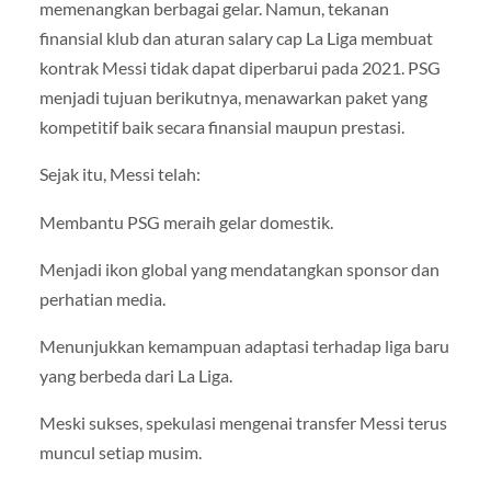
memenangkan berbagai gelar. Namun, tekanan
finansial klub dan aturan salary cap La Liga membuat
kontrak Messi tidak dapat diperbarui pada 2021. PSG
menjadi tujuan berikutnya, menawarkan paket yang
kompetitif baik secara finansial maupun prestasi.
Sejak itu, Messi telah:
Membantu PSG meraih gelar domestik.
Menjadi ikon global yang mendatangkan sponsor dan
perhatian media.
Menunjukkan kemampuan adaptasi terhadap liga baru
yang berbeda dari La Liga.
Meski sukses, spekulasi mengenai transfer Messi terus
muncul setiap musim.