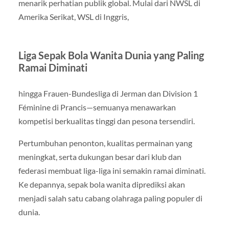
menarik perhatian publik global. Mulai dari NWSL di
Amerika Serikat, WSL di Inggris,
Liga Sepak Bola Wanita Dunia yang Paling
Ramai Diminati
hingga Frauen-Bundesliga di Jerman dan Division 1
Féminine di Prancis—semuanya menawarkan
kompetisi berkualitas tinggi dan pesona tersendiri.
Pertumbuhan penonton, kualitas permainan yang
meningkat, serta dukungan besar dari klub dan
federasi membuat liga-liga ini semakin ramai diminati.
Ke depannya, sepak bola wanita diprediksi akan
menjadi salah satu cabang olahraga paling populer di
dunia.