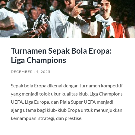
Turnamen Sepak Bola Eropa:
Liga Champions
DECEMBER 14, 2025
Sepak bola Eropa dikenal dengan turnamen kompetitif
yang menjadi tolok ukur kualitas klub. Liga Champions
UEFA, Liga Europa, dan Piala Super UEFA menjadi
ajang utama bagi klub-klub Eropa untuk menunjukkan
kemampuan, strategi, dan prestise.