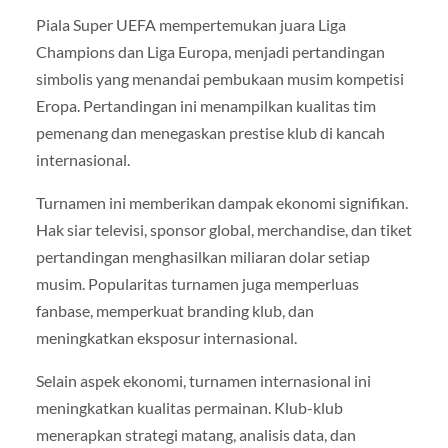
Piala Super UEFA mempertemukan juara Liga
Champions dan Liga Europa, menjadi pertandingan
simbolis yang menandai pembukaan musim kompetisi
Eropa. Pertandingan ini menampilkan kualitas tim
pemenang dan menegaskan prestise klub di kancah
internasional.
Turnamen ini memberikan dampak ekonomi signifikan.
Hak siar televisi, sponsor global, merchandise, dan tiket
pertandingan menghasilkan miliaran dolar setiap
musim. Popularitas turnamen juga memperluas
fanbase, memperkuat branding klub, dan
meningkatkan eksposur internasional.
Selain aspek ekonomi, turnamen internasional ini
meningkatkan kualitas permainan. Klub-klub
menerapkan strategi matang, analisis data, dan