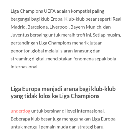
Liga Champions UEFA adalah kompetisi paling
bergengsi bagi klub Eropa. Klub-klub besar seperti Real
Madrid, Barcelona, Liverpool, Bayern Munich, dan
Juventus bersaing untuk meraih trofi ini. Setiap musim,
pertandingan Liga Champions menarik jutaan
penonton global melalui siaran langsung dan
streaming digital, menciptakan fenomena sepak bola
internasional.
Liga Europa menjadi arena bagi klub-klub
yang tidak lolos ke Liga Champions
underdog
untuk bersinar di level internasional.
Beberapa klub besar juga menggunakan Liga Europa
untuk menguji pemain muda dan strategi baru.