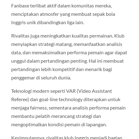
Fanbase terlibat aktif dalam komunitas mereka,
menciptakan atmosfer yang membuat sepak bola
Inggris unik dibandingkan liga lain.
Rivalitas juga meningkatkan kualitas permainan. Klub
menyiapkan strategi matang, memanfaatkan analisis
data, dan memaksimalkan performa pemain agar dapat
unggul dalam pertandingan penting. Hal ini membuat
pertandingan lebih kompetitif dan menarik bagi
penggemar di seluruh dunia.
Teknologi modern seperti VAR (Video Assistant
Referee) dan goal-line technology diterapkan untuk
menjaga fairness, sementara analisis performa pemain
membantu pelatih merancang strategi dan
mengoptimalkan kondisi pemain di lapangan.
Kesimpulannya, rivalitas klub Inggris menjadi bagian