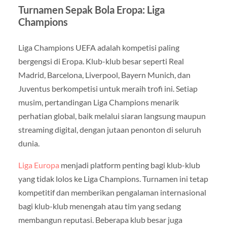
Turnamen Sepak Bola Eropa: Liga
Champions
Liga Champions UEFA adalah kompetisi paling
bergengsi di Eropa. Klub-klub besar seperti Real
Madrid, Barcelona, Liverpool, Bayern Munich, dan
Juventus berkompetisi untuk meraih trofi ini. Setiap
musim, pertandingan Liga Champions menarik
perhatian global, baik melalui siaran langsung maupun
streaming digital, dengan jutaan penonton di seluruh
dunia.
Liga Europa
menjadi platform penting bagi klub-klub
yang tidak lolos ke Liga Champions. Turnamen ini tetap
kompetitif dan memberikan pengalaman internasional
bagi klub-klub menengah atau tim yang sedang
membangun reputasi. Beberapa klub besar juga