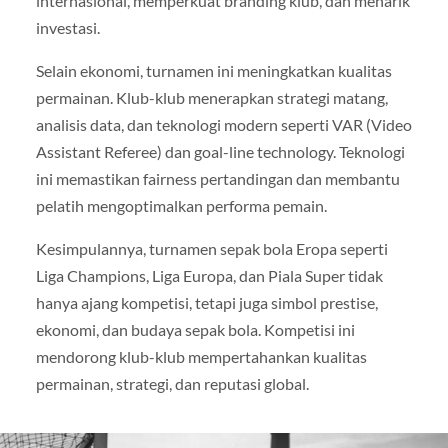
internasional, memperkuat branding klub, dan menarik
investasi.
Selain ekonomi, turnamen ini meningkatkan kualitas
permainan. Klub-klub menerapkan strategi matang,
analisis data, dan teknologi modern seperti VAR (Video
Assistant Referee) dan goal-line technology. Teknologi
ini memastikan fairness pertandingan dan membantu
pelatih mengoptimalkan performa pemain.
Kesimpulannya, turnamen sepak bola Eropa seperti
Liga Champions, Liga Europa, dan Piala Super tidak
hanya ajang kompetisi, tetapi juga simbol prestise,
ekonomi, dan budaya sepak bola. Kompetisi ini
mendorong klub-klub mempertahankan kualitas
permainan, strategi, dan reputasi global.