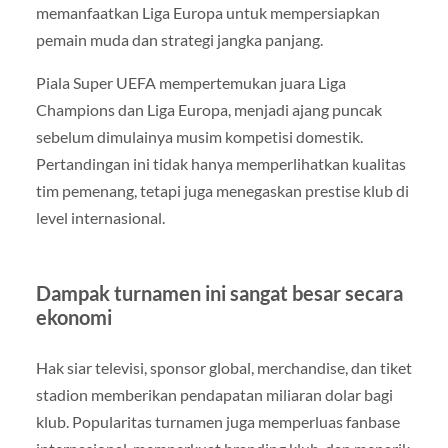
memanfaatkan Liga Europa untuk mempersiapkan
pemain muda dan strategi jangka panjang.
Piala Super UEFA mempertemukan juara Liga
Champions dan Liga Europa, menjadi ajang puncak
sebelum dimulainya musim kompetisi domestik.
Pertandingan ini tidak hanya memperlihatkan kualitas
tim pemenang, tetapi juga menegaskan prestise klub di
level internasional.
Dampak turnamen ini sangat besar secara
ekonomi
Hak siar televisi, sponsor global, merchandise, dan tiket
stadion memberikan pendapatan miliaran dolar bagi
klub. Popularitas turnamen juga memperluas fanbase