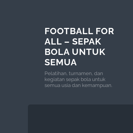
FOOTBALL FOR
ALL – SEPAK
BOLA UNTUK
SEMUA
Pelatihan, turnamen, dan
kegiatan sepak bola untuk
semua usia dan kemampuan.