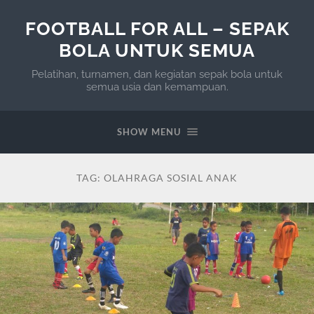
FOOTBALL FOR ALL – SEPAK
BOLA UNTUK SEMUA
Pelatihan, turnamen, dan kegiatan sepak bola untuk
semua usia dan kemampuan.
SHOW MENU
TAG:
OLAHRAGA SOSIAL ANAK