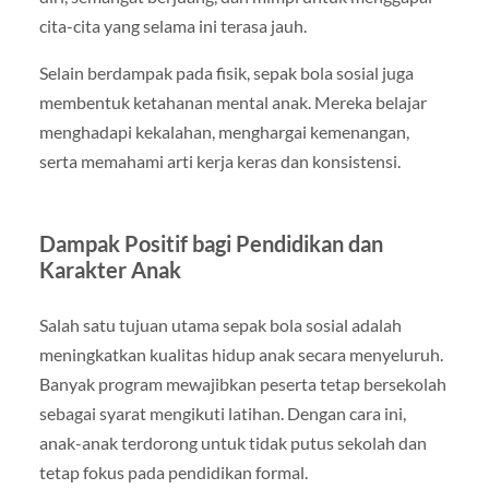
cita-cita yang selama ini terasa jauh.
Selain berdampak pada fisik, sepak bola sosial juga
membentuk ketahanan mental anak. Mereka belajar
menghadapi kekalahan, menghargai kemenangan,
serta memahami arti kerja keras dan konsistensi.
Dampak Positif bagi Pendidikan dan
Karakter Anak
Salah satu tujuan utama sepak bola sosial adalah
meningkatkan kualitas hidup anak secara menyeluruh.
Banyak program mewajibkan peserta tetap bersekolah
sebagai syarat mengikuti latihan. Dengan cara ini,
anak-anak terdorong untuk tidak putus sekolah dan
tetap fokus pada pendidikan formal.