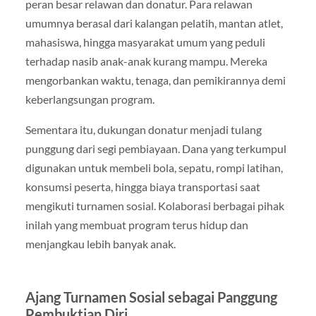
peran besar relawan dan donatur. Para relawan
umumnya berasal dari kalangan pelatih, mantan atlet,
mahasiswa, hingga masyarakat umum yang peduli
terhadap nasib anak-anak kurang mampu. Mereka
mengorbankan waktu, tenaga, dan pemikirannya demi
keberlangsungan program.
Sementara itu, dukungan donatur menjadi tulang
punggung dari segi pembiayaan. Dana yang terkumpul
digunakan untuk membeli bola, sepatu, rompi latihan,
konsumsi peserta, hingga biaya transportasi saat
mengikuti turnamen sosial. Kolaborasi berbagai pihak
inilah yang membuat program terus hidup dan
menjangkau lebih banyak anak.
Ajang Turnamen Sosial sebagai Panggung
Pembuktian Diri