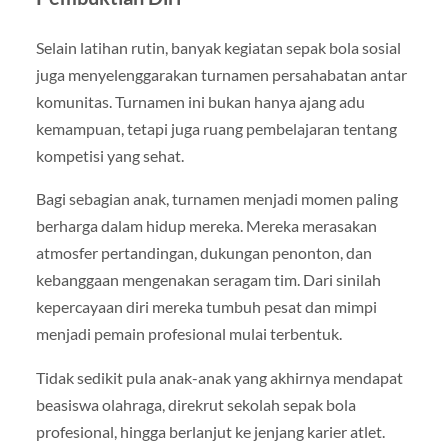
Selain latihan rutin, banyak kegiatan sepak bola sosial
juga menyelenggarakan turnamen persahabatan antar
komunitas. Turnamen ini bukan hanya ajang adu
kemampuan, tetapi juga ruang pembelajaran tentang
kompetisi yang sehat.
Bagi sebagian anak, turnamen menjadi momen paling
berharga dalam hidup mereka. Mereka merasakan
atmosfer pertandingan, dukungan penonton, dan
kebanggaan mengenakan seragam tim. Dari sinilah
kepercayaan diri mereka tumbuh pesat dan mimpi
menjadi pemain profesional mulai terbentuk.
Tidak sedikit pula anak-anak yang akhirnya mendapat
beasiswa olahraga, direkrut sekolah sepak bola
profesional, hingga berlanjut ke jenjang karier atlet.