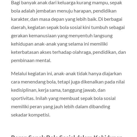
Bagi banyak anak dari keluarga kurang mampu, sepak
bola adalah jembatan menuju harapan, pendidikan
karakter, dan masa depan yang lebih baik. Di berbagai
daerah, kegiatan sepak bola sosial kini tumbuh sebagai
gerakan kemanusiaan yang menyentuh langsung
kehidupan anak-anak yang selama ini memiliki
keterbatasan akses terhadap olahraga, pendidikan, dan
pembinaan mental.
Melalui kegiatan ini, anak-anak tidak hanya diajarkan
cara menendang bola, tetapi juga dikenalkan pada nilai
kedisiplinan, kerja sama, tanggung jawab, dan
sportivitas. Inilah yang membuat sepak bola sosial
memiliki peran yang jauh lebih dalam dibanding
sekadar kompetisi.