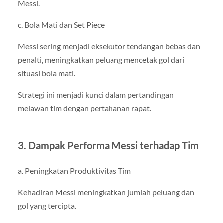
Messi.
c. Bola Mati dan Set Piece
Messi sering menjadi eksekutor tendangan bebas dan
penalti, meningkatkan peluang mencetak gol dari
situasi bola mati.
Strategi ini menjadi kunci dalam pertandingan
melawan tim dengan pertahanan rapat.
3. Dampak Performa Messi terhadap Tim
a. Peningkatan Produktivitas Tim
Kehadiran Messi meningkatkan jumlah peluang dan
gol yang tercipta.