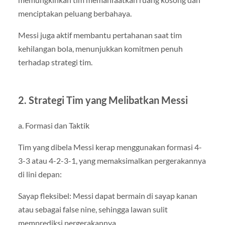
menciptakan peluang berbahaya.
Messi juga aktif membantu pertahanan saat tim
kehilangan bola, menunjukkan komitmen penuh
terhadap strategi tim.
2. Strategi Tim yang Melibatkan Messi
a. Formasi dan Taktik
Tim yang dibela Messi kerap menggunakan formasi 4-
3-3 atau 4-2-3-1, yang memaksimalkan pergerakannya
di lini depan:
Sayap fleksibel: Messi dapat bermain di sayap kanan
atau sebagai false nine, sehingga lawan sulit
memprediksi pergerakannya.