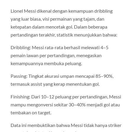
Lionel Messi dikenal dengan kemampuan dribbling
yang luar biasa, visi permainan yang tajam, dan
ketepatan dalam mencetak gol. Dalam beberapa
pertandingan terakhir, statistik menunjukkan bahwa:
Dribbling: Messi rata-rata berhasil melewati 4–5
pemain lawan per pertandingan, menegaskan
kemampuannya membuka peluang.
Passing: Tingkat akurasi umpan mencapai 85–90%,
termasuk assist yang kerap menentukan gol.
Finishing: Dari 10–12 peluang per pertandingan, Messi
mampu mengonversi sekitar 30–40% menjadi gol atau
tembakan on target.
Data ini membuktikan bahwa Messi tidak hanya striker