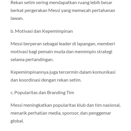
Rekan setim sering mendapatkan ruang lebih besar
berkat pergerakan Messi yang memecah pertahanan
lawan.
b. Motivasi dan Kepemimpinan
Messi berperan sebagai leader di lapangan, memberi
motivasi bagi pemain muda dan memimpin strategi
selama pertandingan.
Kepemimpinannya juga tercermin dalam komunikasi
dan koordinasi dengan rekan setim.
c. Popularitas dan Branding Tim
Messi meningkatkan popularitas klub dan tim nasional,
menarik perhatian media, sponsor, dan penggemar
global.