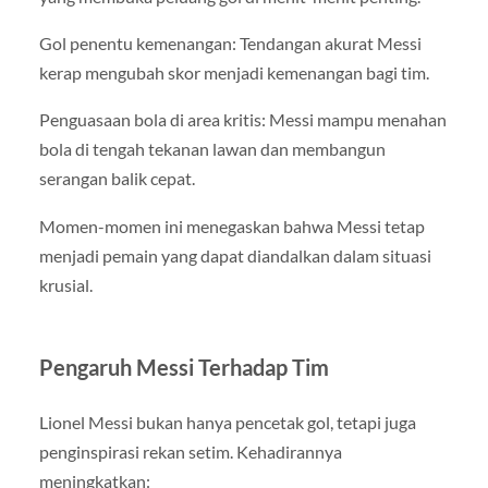
Gol penentu kemenangan: Tendangan akurat Messi
kerap mengubah skor menjadi kemenangan bagi tim.
Penguasaan bola di area kritis: Messi mampu menahan
bola di tengah tekanan lawan dan membangun
serangan balik cepat.
Momen-momen ini menegaskan bahwa Messi tetap
menjadi pemain yang dapat diandalkan dalam situasi
krusial.
Pengaruh Messi Terhadap Tim
Lionel Messi bukan hanya pencetak gol, tetapi juga
penginspirasi rekan setim. Kehadirannya
meningkatkan: