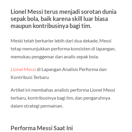
Lionel Messi terus menjadi sorotan dunia
sepak bola, baik karena skill luar biasa
maupun kontribusinya bagi tim.
Meski telah berkarier lebih dari dua dekade, Messi
tetap menunjukkan performa konsisten di lapangan,
memukau penggemar dan analis sepak bola.
Lionel Messi
di Lapangan Analisis Performa dan
Kontribusi Terbaru
Artikel ini membahas analisis performa Lionel Messi
terbaru, kontribusinya bagi tim, dan pengaruhnya
dalam strategi permainan.
Performa Messi Saat Ini