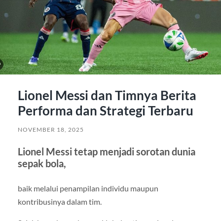
Lionel Messi dan Timnya Berita
Performa dan Strategi Terbaru
NOVEMBER 18, 2025
Lionel Messi tetap menjadi sorotan dunia
sepak bola,
baik melalui penampilan individu maupun
kontribusinya dalam tim.