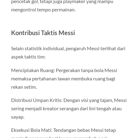
pencetak gol, tetapi juga playmaker yang mampu
mengontrol tempo permainan.
Kontribusi Taktis Messi
Selain statistik individual, pengaruh Messi terlihat dari
aspek taktis tim:
Menciptakan Ruang: Pergerakan tanpa bola Messi
memaksa pertahanan lawan membuka ruang bagi
rekan setim.
Distribusi Umpan Kritis: Dengan visi yang tajam, Messi
sering menjadi kreator serangan dari lini tengah atau
sayap.
Eksekusi Bola Mati: Tendangan bebas Messi tetap