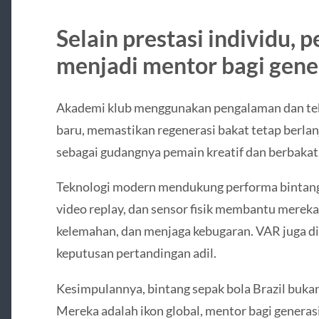
Selain prestasi individu, 
menjadi mentor bagi gene
Akademi klub menggunakan pengalaman dan tek
baru, memastikan regenerasi bakat tetap berlanj
sebagai gudangnya pemain kreatif dan berbakat
Teknologi modern mendukung performa bintang s
video replay, dan sensor fisik membantu mere
kelemahan, dan menjaga kebugaran. VAR juga d
keputusan pertandingan adil.
Kesimpulannya, bintang sepak bola Brazil buka
Mereka adalah ikon global, mentor bagi genera