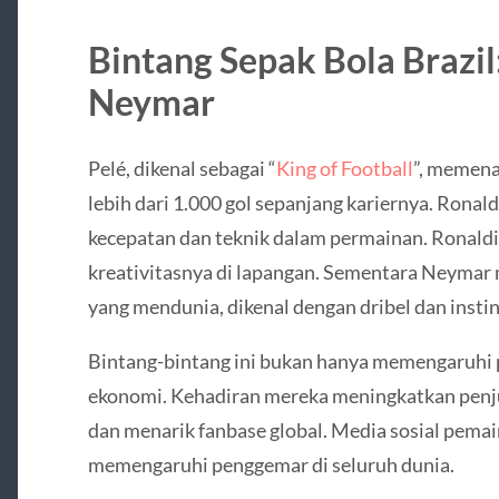
Bintang Sepak Bola Brazil
Neymar
Pelé, dikenal sebagai “
King of Football
”, memena
lebih dari 1.000 gol sepanjang kariernya. Ronal
kecepatan dan teknik dalam permainan. Ronaldi
kreativitasnya di lapangan. Sementara Neymar 
yang mendunia, dikenal dengan dribel dan insti
Bintang-bintang ini bukan hanya memengaruhi pr
ekonomi. Kehadiran mereka meningkatkan penjua
dan menarik fanbase global. Media sosial pemai
memengaruhi penggemar di seluruh dunia.