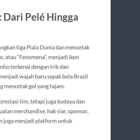
: Dari Pelé Hingga
ngkan tiga Piala Dunia dan mencetak
do, atau “Fenomena”, menjadi ikon
nho terkenal dengan trik dan
menjadi wajah baru sepak bola Brazil
ng mencetak gol yang tajam.
estasi tim, tetapi juga budaya dan
lan merchandise, hak siar, sponsor,
n juga menjadi platform untuk