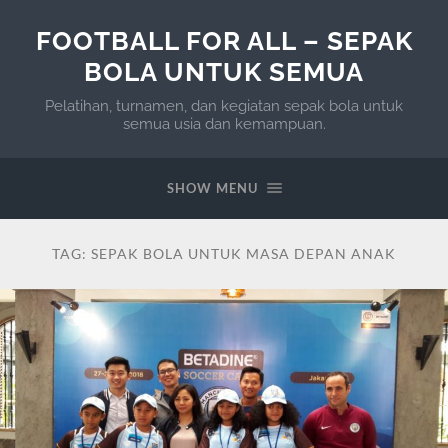
FOOTBALL FOR ALL – SEPAK
BOLA UNTUK SEMUA
Pelatihan, turnamen, dan kegiatan sepak bola untuk
semua usia dan kemampuan.
SHOW MENU
TAG:
SEPAK BOLA UNTUK MASA DEPAN ANAK