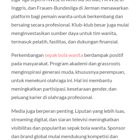
Inggris, dan Frauen-Bundesliga di Jerman menawarkan
platform bagi pemain wanita untuk berkembang dan
bersaing secara profesional. Klub-klub besar juga mulai
menginvestasikan sumber daya untuk tim wanita,
termasuk pelatih, fasilitas, dan dukungan finansial.
Perkembangan
sepak bola wanita
berdampak positif
pada masyarakat. Program akademi dan grassroots
menginspirasi generasi muda, khususnya perempuan,
untuk menekuni olahraga ini. Hal ini membantu
meningkatkan partisipasi, kesetaraan gender, dan
peluang karier di olahraga profesional.
Media juga berperan penting. Liputan yang lebih luas,
streaming digital, dan siaran televisi meningkatkan
visibilitas dan popularitas sepak bola wanita. Sponsor
dan brand global mulai mendukung kompetisi dan