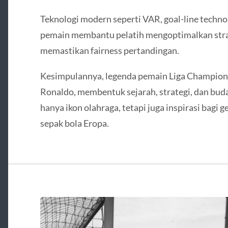
Teknologi modern seperti VAR, goal-line technol
pemain membantu pelatih mengoptimalkan stra
memastikan fairness pertandingan.
Kesimpulannya, legenda pemain Liga Champions,
Ronaldo, membentuk sejarah, strategi, dan bud
hanya ikon olahraga, tetapi juga inspirasi bagi
sepak bola Eropa.