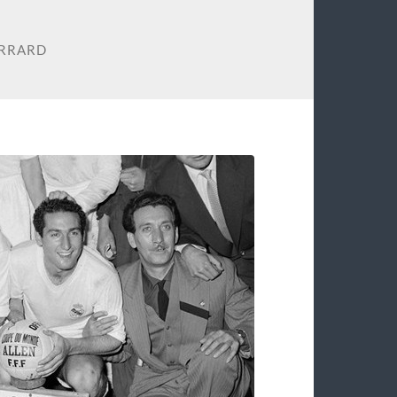
ERRARD