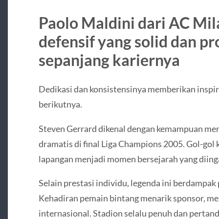
Paolo Maldini dari AC Mil
defensif yang solid dan p
sepanjang kariernya
Dedikasi dan konsistensinya memberikan inspir
berikutnya.
Steven Gerrard dikenal dengan kemampuan me
dramatis di final Liga Champions 2005. Gol-gol
lapangan menjadi momen bersejarah yang diinga
Selain prestasi individu, legenda ini berdampak
Kehadiran pemain bintang menarik sponsor, mer
internasional. Stadion selalu penuh dan pertan