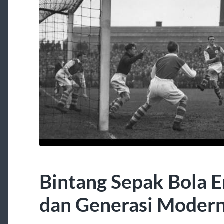
Bintang Sepak Bola E
dan Generasi Moder