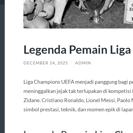
Legenda Pemain Lig
DECEMBER 14, 2025
/
ADMIN
Liga Champions UEFA menjadi panggung bagi p
meninggalkan jejak tak terlupakan di kompetisi
Zidane, Cristiano Ronaldo, Lionel Messi, Paolo
simbol prestasi, teknik, dan momen epik di lapa