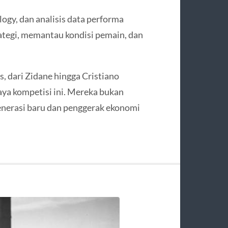
ogy, dan analisis data performa
tegi, memantau kondisi pemain, dan
 dari Zidane hingga Cristiano
aya kompetisi ini. Mereka bukan
 generasi baru dan penggerak ekonomi