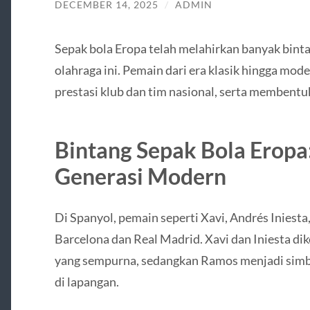
DECEMBER 14, 2025
/
ADMIN
Sepak bola Eropa telah melahirkan banyak bint
olahraga ini. Pemain dari era klasik hingga mod
prestasi klub dan tim nasional, serta membentuk
Bintang Sepak Bola Eropa
Generasi Modern
Di Spanyol, pemain seperti Xavi, Andrés Iniest
Barcelona dan Real Madrid. Xavi dan Iniesta dik
yang sempurna, sedangkan Ramos menjadi simbo
di lapangan.