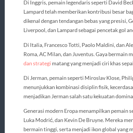
Di Inggris, pemain legendaris seperti David Be
Lampard telah memberikan kontribusi besar bag
dikenal dengan tendangan bebas yang presisi, 
Liverpool, dan Lampard sebagai pencetak gol an
Di Italia, Francesco Totti, Paolo Maldini, dan A
Roma, AC Milan, dan Juventus. Gaya bermain m
dan strategi
matang yang menjadi ciri khas sepak 
Di Jerman, pemain seperti Miroslav Klose, Phil
menunjukkan kombinasi disiplin fisik, kecerdasan
menjadikan Jerman salah satu kekuatan dominan
Generasi modern Eropa menampilkan pemain sep
Luka Modrić, dan Kevin De Bruyne. Mereka menu
bermain tinggi, serta menjadi ikon global yang