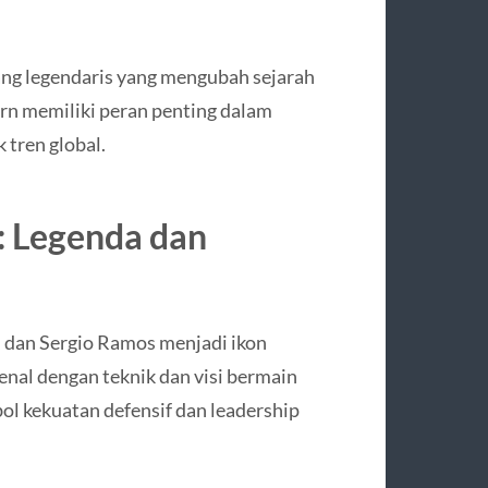
ang legendaris yang mengubah sejarah
ern memiliki peran penting dalam
 tren global.
: Legenda dan
a, dan Sergio Ramos menjadi ikon
enal dengan teknik dan visi bermain
l kekuatan defensif dan leadership