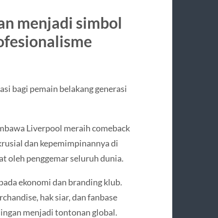
an menjadi simbol
rofesionalisme
asi bagi pemain belakang generasi
mbawa Liverpool meraih comeback
 krusial dan kepemimpinannya di
t oleh penggemar seluruh dunia.
 pada ekonomi dan branding klub.
chandise, hak siar, dan fanbase
dingan menjadi tontonan global.