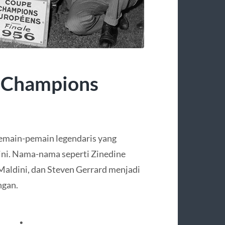
a Champions
emain-pemain legendaris yang
 ini. Nama-nama seperti Zinedine
 Maldini, dan Steven Gerrard menjadi
ngan.