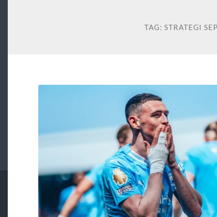
TAG:
STRATEGI SE