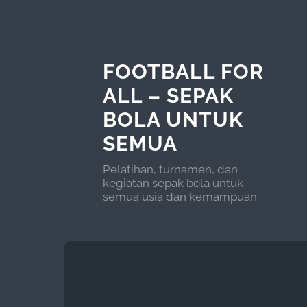
FOOTBALL FOR
ALL – SEPAK
BOLA UNTUK
SEMUA
Pelatihan, turnamen, dan
kegiatan sepak bola untuk
semua usia dan kemampuan.