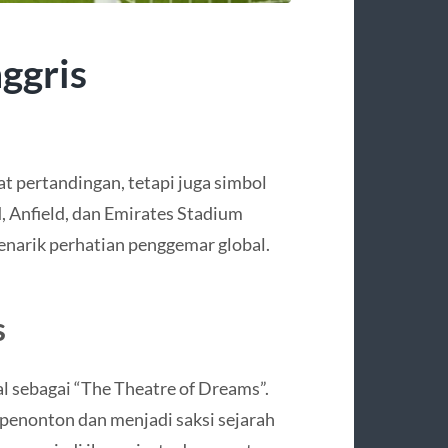
ggris
t pertandingan, tetapi juga simbol
d, Anfield, dan Emirates Stadium
enarik perhatian penggemar global.
s
l sebagai “The Theatre of Dreams”.
0 penonton dan menjadi saksi sejarah