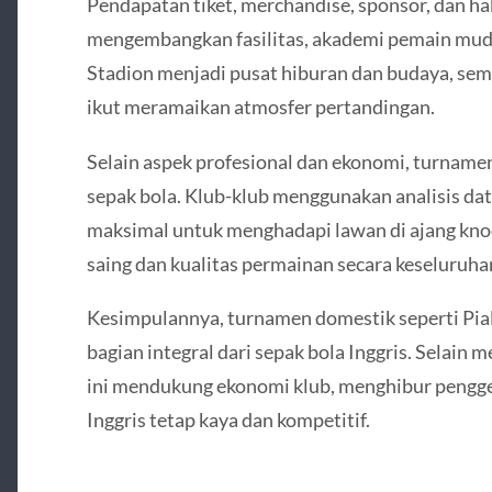
Pendapatan tiket, merchandise, sponsor, dan h
mengembangkan fasilitas, akademi pemain muda
Stadion menjadi pusat hiburan dan budaya, sem
ikut meramaikan atmosfer pertandingan.
Selain aspek profesional dan ekonomi, turnam
sepak bola. Klub-klub menggunakan analisis data,
maksimal untuk menghadapi lawan di ajang knoc
saing dan kualitas permainan secara keseluruha
Kesimpulannya, turnamen domestik seperti Pia
bagian integral dari sepak bola Inggris. Selain
ini mendukung ekonomi klub, menghibur penggem
Inggris tetap kaya dan kompetitif.