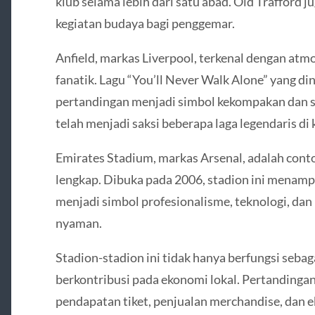
klub selama lebih dari satu abad. Old Trafford j
kegiatan budaya bagi penggemar.
Anfield, markas Liverpool, terkenal dengan atmo
fanatik. Lagu “You’ll Never Walk Alone” yang 
pertandingan menjadi simbol kekompakan dan s
telah menjadi saksi beberapa laga legendaris di
Emirates Stadium, markas Arsenal, adalah conto
lengkap. Dibuka pada 2006, stadion ini menamp
menjadi simbol profesionalisme, teknologi, d
nyaman.
Stadion-stadion ini tidak hanya berfungsi sebaga
berkontribusi pada ekonomi lokal. Pertandinga
pendapatan tiket, penjualan merchandise, dan e