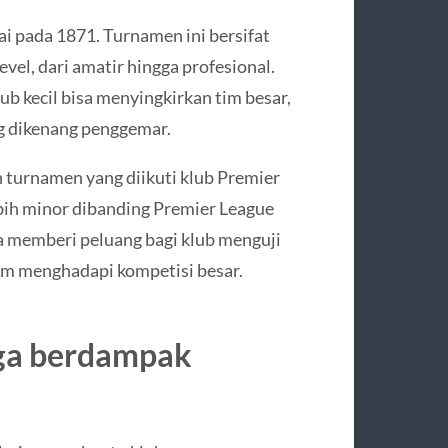
ai pada 1871. Turnamen ini bersifat
vel, dari amatir hingga profesional.
lub kecil bisa menyingkirkan tim besar,
 dikenang penggemar.
n turnamen yang diikuti klub Premier
bih minor dibanding Premier League
a memberi peluang bagi klub menguji
um menghadapi kompetisi besar.
uga berdampak