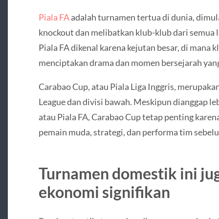
Piala FA
adalah turnamen tertua di dunia, dimul
knockout dan melibatkan klub-klub dari semua le
Piala FA dikenal karena kejutan besar, di mana k
menciptakan drama dan momen bersejarah yang
Carabao Cup, atau Piala Liga Inggris, merupaka
League dan divisi bawah. Meskipun dianggap le
atau Piala FA, Carabao Cup tetap penting karen
pemain muda, strategi, dan performa tim sebel
Turnamen domestik ini j
ekonomi signifikan