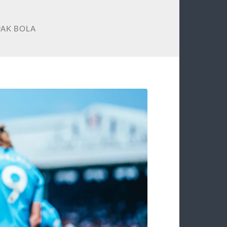
PAK BOLA