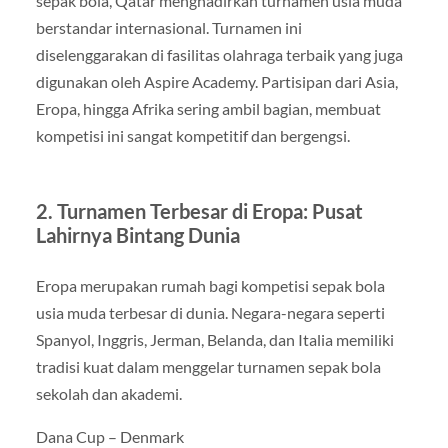
sepak bola, Qatar menghadirkan turnamen usia muda
berstandar internasional. Turnamen ini
diselenggarakan di fasilitas olahraga terbaik yang juga
digunakan oleh Aspire Academy. Partisipan dari Asia,
Eropa, hingga Afrika sering ambil bagian, membuat
kompetisi ini sangat kompetitif dan bergengsi.
2. Turnamen Terbesar di Eropa: Pusat
Lahirnya Bintang Dunia
Eropa merupakan rumah bagi kompetisi sepak bola
usia muda terbesar di dunia. Negara-negara seperti
Spanyol, Inggris, Jerman, Belanda, dan Italia memiliki
tradisi kuat dalam menggelar turnamen sepak bola
sekolah dan akademi.
Dana Cup – Denmark