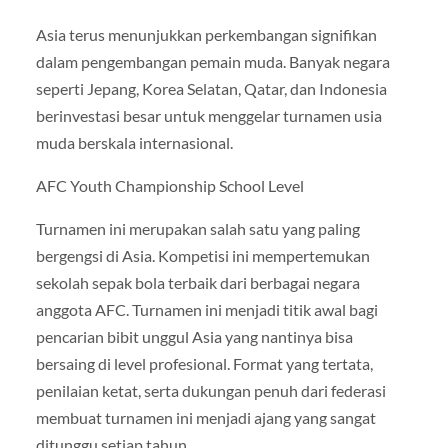
Asia terus menunjukkan perkembangan signifikan
dalam pengembangan pemain muda. Banyak negara
seperti Jepang, Korea Selatan, Qatar, dan Indonesia
berinvestasi besar untuk menggelar turnamen usia
muda berskala internasional.
AFC Youth Championship School Level
Turnamen ini merupakan salah satu yang paling
bergengsi di Asia. Kompetisi ini mempertemukan
sekolah sepak bola terbaik dari berbagai negara
anggota AFC. Turnamen ini menjadi titik awal bagi
pencarian bibit unggul Asia yang nantinya bisa
bersaing di level profesional. Format yang tertata,
penilaian ketat, serta dukungan penuh dari federasi
membuat turnamen ini menjadi ajang yang sangat
ditunggu setiap tahun.