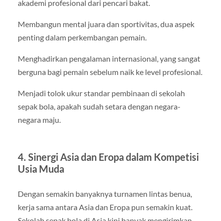
akademi profesional dari pencari bakat.
Membangun mental juara dan sportivitas, dua aspek
penting dalam perkembangan pemain.
Menghadirkan pengalaman internasional, yang sangat
berguna bagi pemain sebelum naik ke level profesional.
Menjadi tolok ukur standar pembinaan di sekolah
sepak bola, apakah sudah setara dengan negara-
negara maju.
4. Sinergi Asia dan Eropa dalam Kompetisi
Usia Muda
Dengan semakin banyaknya turnamen lintas benua,
kerja sama antara Asia dan Eropa pun semakin kuat.
Sekolah sepak bola di Asia kini banyak mengirimkan