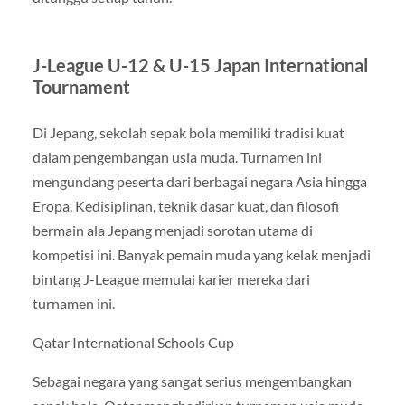
J-League U-12 & U-15 Japan International
Tournament
Di Jepang, sekolah sepak bola memiliki tradisi kuat
dalam pengembangan usia muda. Turnamen ini
mengundang peserta dari berbagai negara Asia hingga
Eropa. Kedisiplinan, teknik dasar kuat, dan filosofi
bermain ala Jepang menjadi sorotan utama di
kompetisi ini. Banyak pemain muda yang kelak menjadi
bintang J-League memulai karier mereka dari
turnamen ini.
Qatar International Schools Cup
Sebagai negara yang sangat serius mengembangkan