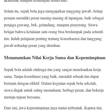
akademik maupun kehidupan sehari-hari.
Selain itu, sepak bola juga mengajarkan tanggung jawab. Setiap
pemain memiliki peran masing-masing di lapangan, baik sebagai
penjaga gawang, bek, gelandang, maupun penyerang. Siswa
belajar bahwa kelalaian satu orang bisa berdampak pada seluruh
tim. Inilah pelajaran penting tentang konsekuensi dan tanggung
jawab terhadap peran yang diemban.
Menanamkan Nilai Kerja Sama dan Kepemimpinan
Sepak bola adalah olahraga tim yang sangat menekankan kerja
sama. Tanpa koordinasi yang baik, mustahil sebuah tim dapat
bermain dengan efektif. Dalam kegiatan sepak bola sekolah,
siswa diajak untuk saling memahami, berbagi peran, dan bekerja
menuju tujuan bersama.
Dari sini, jiwa kepemimpinan juga mulai terbentuk. Kapten tim,