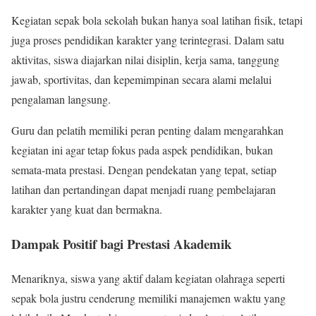
Kegiatan sepak bola sekolah bukan hanya soal latihan fisik, tetapi
juga proses pendidikan karakter yang terintegrasi. Dalam satu
aktivitas, siswa diajarkan nilai disiplin, kerja sama, tanggung
jawab, sportivitas, dan kepemimpinan secara alami melalui
pengalaman langsung.
Guru dan pelatih memiliki peran penting dalam mengarahkan
kegiatan ini agar tetap fokus pada aspek pendidikan, bukan
semata-mata prestasi. Dengan pendekatan yang tepat, setiap
latihan dan pertandingan dapat menjadi ruang pembelajaran
karakter yang kuat dan bermakna.
Dampak Positif bagi Prestasi Akademik
Menariknya, siswa yang aktif dalam kegiatan olahraga seperti
sepak bola justru cenderung memiliki manajemen waktu yang