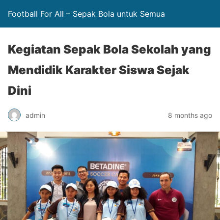
Football For All – Sepak Bola untuk Semua
Kegiatan Sepak Bola Sekolah yang
Mendidik Karakter Siswa Sejak
Dini
admin
8 months ago