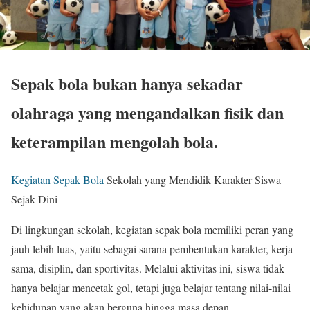
Sepak bola bukan hanya sekadar
olahraga yang mengandalkan fisik dan
keterampilan mengolah bola.
Kegiatan Sepak Bola
Sekolah yang Mendidik Karakter Siswa
Sejak Dini
Di lingkungan sekolah, kegiatan sepak bola memiliki peran yang
jauh lebih luas, yaitu sebagai sarana pembentukan karakter, kerja
sama, disiplin, dan sportivitas. Melalui aktivitas ini, siswa tidak
hanya belajar mencetak gol, tetapi juga belajar tentang nilai-nilai
kehidupan yang akan berguna hingga masa depan.