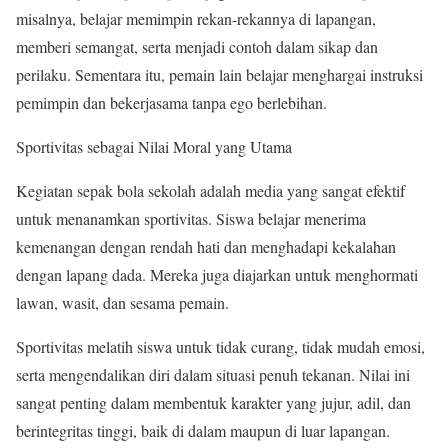
misalnya, belajar memimpin rekan-rekannya di lapangan,
memberi semangat, serta menjadi contoh dalam sikap dan
perilaku. Sementara itu, pemain lain belajar menghargai instruksi
pemimpin dan bekerjasama tanpa ego berlebihan.
Sportivitas sebagai Nilai Moral yang Utama
Kegiatan sepak bola sekolah adalah media yang sangat efektif
untuk menanamkan sportivitas. Siswa belajar menerima
kemenangan dengan rendah hati dan menghadapi kekalahan
dengan lapang dada. Mereka juga diajarkan untuk menghormati
lawan, wasit, dan sesama pemain.
Sportivitas melatih siswa untuk tidak curang, tidak mudah emosi,
serta mengendalikan diri dalam situasi penuh tekanan. Nilai ini
sangat penting dalam membentuk karakter yang jujur, adil, dan
berintegritas tinggi, baik di dalam maupun di luar lapangan.