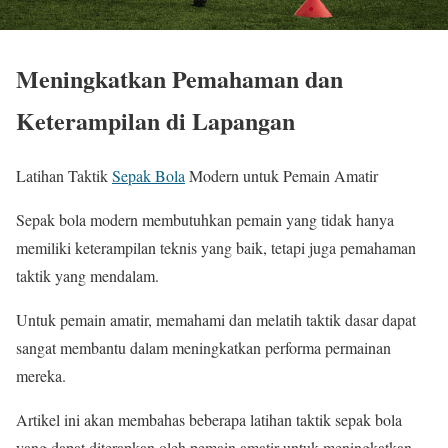
Meningkatkan Pemahaman dan
Keterampilan di Lapangan
Latihan Taktik
Sepak Bola
Modern untuk Pemain Amatir
Sepak bola modern membutuhkan pemain yang tidak hanya
memiliki keterampilan teknis yang baik, tetapi juga pemahaman
taktik yang mendalam.
Untuk pemain amatir, memahami dan melatih taktik dasar dapat
sangat membantu dalam meningkatkan performa permainan
mereka.
Artikel ini akan membahas beberapa latihan taktik sepak bola
yang dapat diterapkan oleh pemain amatir untuk meningkatkan