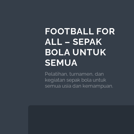
FOOTBALL FOR
ALL – SEPAK
BOLA UNTUK
SEMUA
Pelatihan, turnamen, dan
kegiatan sepak bola untuk
semua usia dan kemampuan.